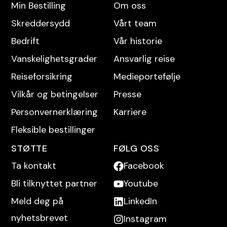
Min Bestilling
Om oss
Skreddersydd
Vårt team
Bedrift
Vår historie
Vanskelighetsgrader
Ansvarlig reise
Reise­forsikring
Medieportefølje
Vilkår og betingelser
Presse
Personvern­erklæring
Karriere
Fleksible bestillinger
STØTTE
FØLG OSS
Ta kontakt
Facebook
Bli tilknyttet partner
Youtube
Meld deg på
LinkedIn
nyhetsbrevet
Instagram