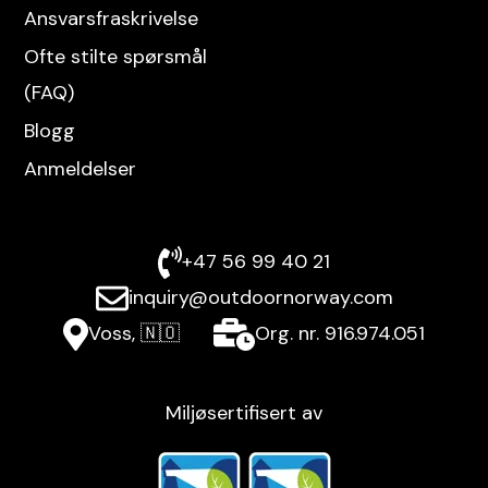
Ansvarsfraskrivelse
Ofte stilte spørsmål
(FAQ)
Blogg
Anmeldelser
+47 56 99 40 21
inquiry@outdoornorway.com
Voss, 🇳🇴
Org. nr. 916.974.051
Miljøsertifisert av