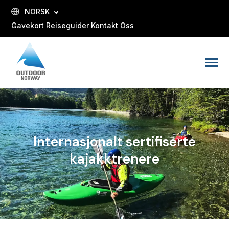
SKIP
TO
NORSK
CONTENT
Gavekort
Reiseguider
Kontakt Oss
Toggle
Menu
Internasjonalt sertifiserte
kajakktrenere