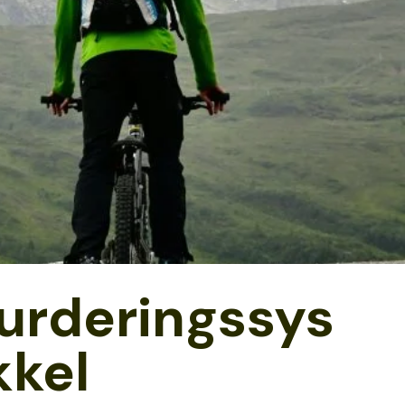
urderingssys
kkel