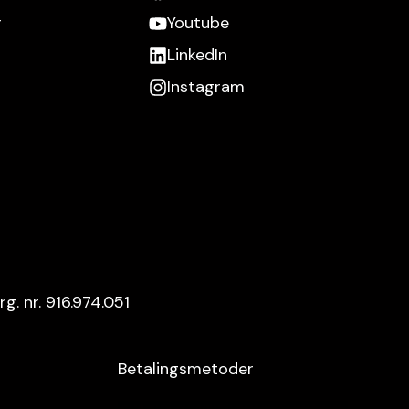
r
Youtube
LinkedIn
Instagram
l
rg. nr. 916.974.051
Betalingsmetoder