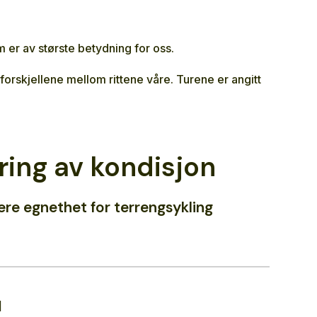
m er av største betydning for oss.
orskjellene mellom rittene våre. Turene er angitt
ing av kondisjon
ere egnethet for terrengsykling
1