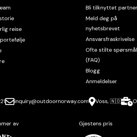
team
Bli tilknyttet partne
storie
Meld deg på
nyhetsbrevet
lig reise
Ansvarsfraskrivelse
portefølje
Ofte stilte spørsmå
e
(FAQ)
re
Blogg
Anmeldelser
21
inquiry@outdoornorway.com
Voss, 🇳🇴
O
mer av
Gjestens pris