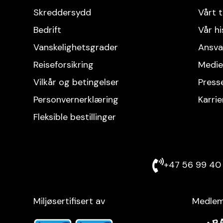
Skreddersydd
Vårt 
Bedrift
Vår hi
Vanskelighetsgrader
Ansvar
Reise­forsikring
Medie
Vilkår og betingelser
Press
Personvern­erklæring
Karrie
Fleksible bestillinger
+47 56 99 40 
Miljøsertifisert av
Medlem