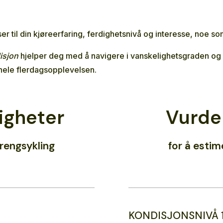
er til din kjøreerfaring, ferdighetsnivå og interesse, noe so
isjon
hjelper deg med å navigere i vanskelighetsgraden og f
 hele flerdagsopplevelsen.
igheter
Vurder
rrengsykling
for å estim
KONDISJONSNIVÅ 