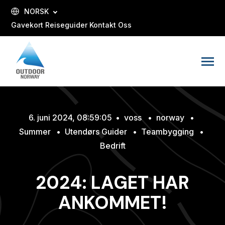
SKIP
TO
NORSK
CONTENT
Gavekort
Reiseguider
Kontakt Oss
Toggle
Menu
6. juni 2024, 08:59:05
•
voss
•
norway
•
Summer
•
Utendørs Guider
•
Teambygging
•
Bedrift
2024: LAGET HAR
ANKOMMET!