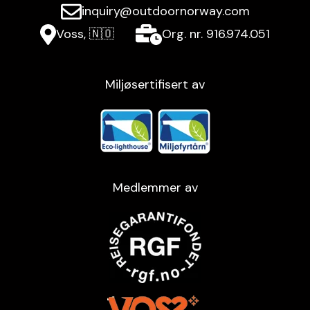
inquiry@outdoornorway.com
Voss, 🇳🇴
Org. nr. 916.974.051
Miljøsertifisert av
Medlemmer av